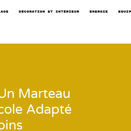
lage
Décoration et intérieur
Energie
Equi
Un Marteau
cole Adapté
oins