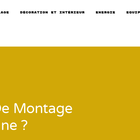
lage
Décoration et intérieur
Energie
Equi
 De Montage
ine ?